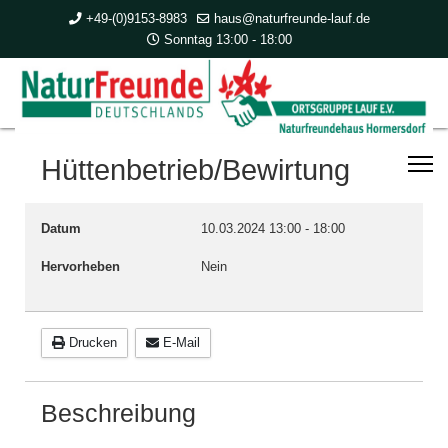
+49-(0)9153-8983
haus@naturfreunde-lauf.de
Sonntag 13:00 - 18:00
Hüttenbetrieb/Bewirtung
Datum
10.03.2024
13:00
-
18:00
Hervorheben
Nein
Drucken
E-Mail
Beschreibung